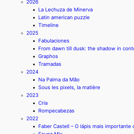
2026
La Lechuza de Minerva
Latin american puzzle
Timeline
2025
Fabulaciones
From dawn till dusk: the shadow in con
Graphos
Tramadas
2024
Na Palma da Mão
Sous les pixels, la matière
2023
Cria
Rompecabezas
2022
Faber Castell – O lápis mais important
Fauna Mix