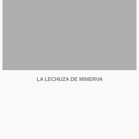
LA LECHUZA DE MINERVA
Círculo de Bellas Artes
Madri. Espanha.
2025
©
Regina Silveira. Todos os Direitos Reservados.