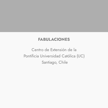
FABULACIONES
Centro de Extensión de la
Pontificia Universidad Católica (UC)
Santiago, Chile
de 16 de maio a 26 de julho de 2025
2025
©
Regina Silveira. Todos os Direitos Reservados.