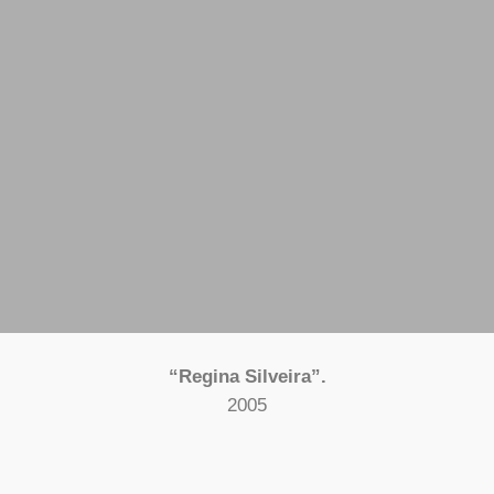
“Regina Silveira”.
2005
Sicardi Ayers Bacino
Houston, Texas, EUA.