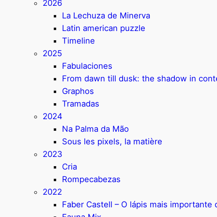
2026
La Lechuza de Minerva
Latin american puzzle
Timeline
2025
Fabulaciones
From dawn till dusk: the shadow in con
Graphos
Tramadas
2024
Na Palma da Mão
Sous les pixels, la matière
2023
Cria
Rompecabezas
2022
Faber Castell – O lápis mais important
Fauna Mix