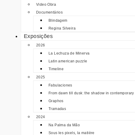
Video Obra
Documentários
Blindagem
Regina Silveira
Exposições
2026
La Lechuza de Minerva
Latin american puzzle
Timeline
2025
Fabulaciones
From dawn till dusk: the shadow in contemporary 
Graphos
Tramadas
2024
Na Palma da Mão
Sous les pixels, la matière