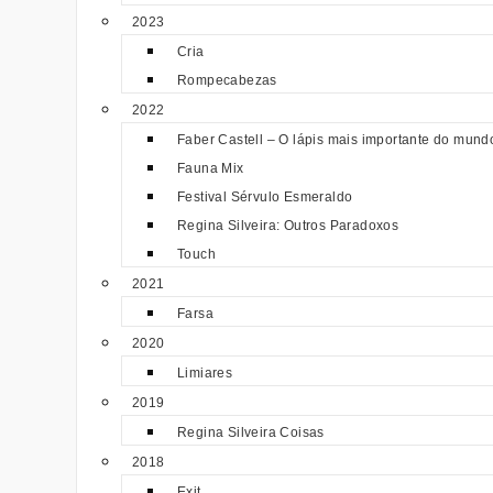
2023
Cria
Rompecabezas
2022
Faber Castell – O lápis mais importante do mund
Fauna Mix
Festival Sérvulo Esmeraldo
Regina Silveira: Outros Paradoxos
Touch
2021
Farsa
2020
Limiares
2019
Regina Silveira Coisas
2018
Exit