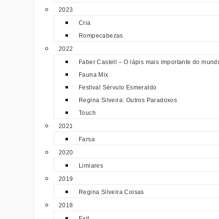
2023
Cria
Rompecabezas
2022
Faber Castell – O lápis mais importante do mund
Fauna Mix
Festival Sérvulo Esmeraldo
Regina Silveira: Outros Paradoxos
Touch
2021
Farsa
2020
Limiares
2019
Regina Silveira Coisas
2018
Exit