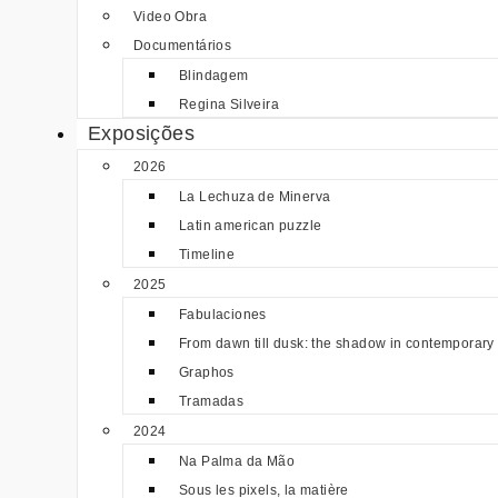
Video Obra
Documentários
Blindagem
Regina Silveira
Exposições
2026
La Lechuza de Minerva
Latin american puzzle
Timeline
2025
Fabulaciones
From dawn till dusk: the shadow in contemporary 
Graphos
Tramadas
2024
Na Palma da Mão
Sous les pixels, la matière