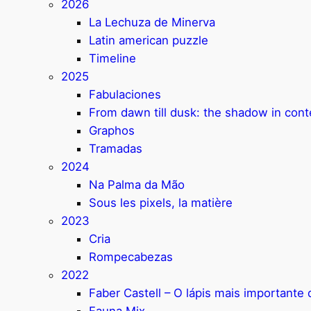
2026
La Lechuza de Minerva
Latin american puzzle
Timeline
2025
Fabulaciones
From dawn till dusk: the shadow in con
Graphos
Tramadas
2024
Na Palma da Mão
Sous les pixels, la matière
2023
Cria
Rompecabezas
2022
Faber Castell – O lápis mais important
Fauna Mix