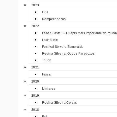
2023
Cria
Rompecabezas
2022
Faber Castell – O lápis mais importante do mund
Fauna Mix
Festival Sérvulo Esmeraldo
Regina Silveira: Outros Paradoxos
Touch
2021
Farsa
2020
Limiares
2019
Regina Silveira Coisas
2018
Exit