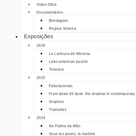
Video Obra
Documentários
Blindagem
Regina Silveira
Exposições
2026
La Lechuza de Minerva
Latin american puzzle
Timeline
2025
Fabulaciones
From dawn till dusk: the shadow in contemporary 
Graphos
Tramadas
2024
Na Palma da Mão
Sous les pixels, la matière