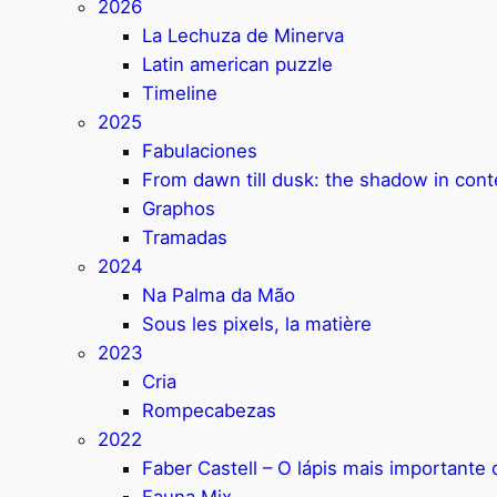
2026
La Lechuza de Minerva
Latin american puzzle
Timeline
2025
Fabulaciones
From dawn till dusk: the shadow in con
Graphos
Tramadas
2024
Na Palma da Mão
Sous les pixels, la matière
2023
Cria
Rompecabezas
2022
Faber Castell – O lápis mais important
Fauna Mix