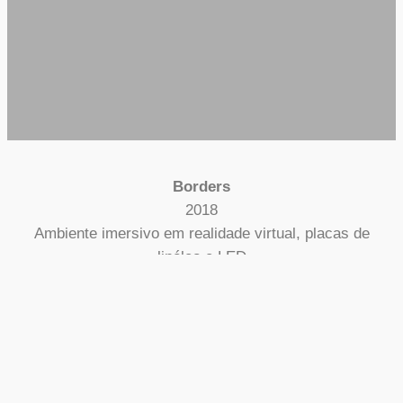
Borders
2018
Ambiente imersivo em realidade virtual, placas de
linóleo e LED
140 x 140m
Coleção Itaú Cultural
Foto/: Eduardo Verderame
2025
©
Regina Silveira. Todos os Direitos Reservados.