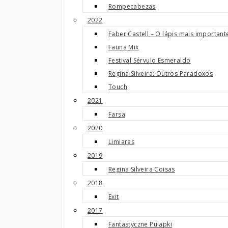
Rompecabezas
2022
Faber Castell – O lápis mais importa
Fauna Mix
Festival Sérvulo Esmeraldo
Regina Silveira: Outros Paradoxos
Touch
2021
Farsa
2020
Limiares
2019
Regina Silveira Coisas
2018
Exit
2017
Fantastyczne Pulapki