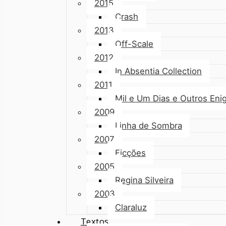
2015
Crash
2013
Off-Scale
2012
In Absentia Collection
2011
Mil e Um Dias e Outros En
2009
Linha de Sombra
2007
Ficções
2005
Regina Silveira
2003
Claraluz
Textos