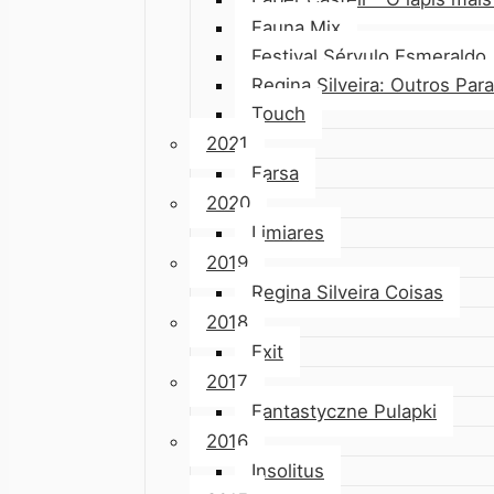
Fauna Mix
Festival Sérvulo Esmeraldo
Regina Silveira: Outros Par
Touch
2021
Farsa
2020
Limiares
2019
Regina Silveira Coisas
2018
Exit
2017
Fantastyczne Pulapki
2016
Insolitus