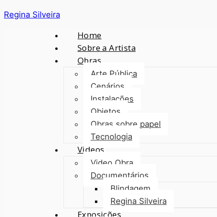
Regina Silveira
Home
Sobre a Artista
Obras
Arte Pública
Cenários
Instalações
Objetos
Obras sobre papel
Tecnologia
Videos
Video Obra
Documentários
Blindagem
Regina Silveira
Exposições