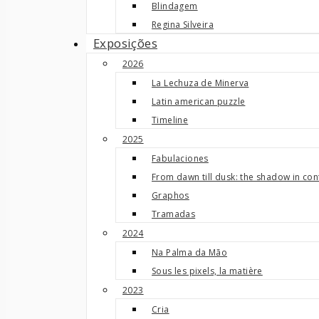
Blindagem
Regina Silveira
Exposições
2026
La Lechuza de Minerva
Latin american puzzle
Timeline
2025
Fabulaciones
From dawn till dusk: the shadow in co
Graphos
Tramadas
2024
Na Palma da Mão
Sous les pixels, la matière
2023
Cria