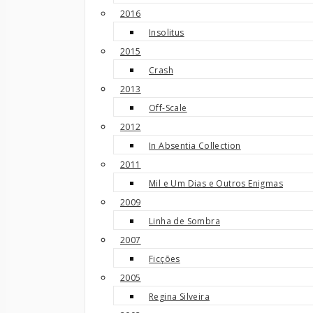
2016
Insolitus
2015
Crash
2013
Off-Scale
2012
In Absentia Collection
2011
Mil e Um Dias e Outros Enigmas
2009
Linha de Sombra
2007
Ficções
2005
Regina Silveira