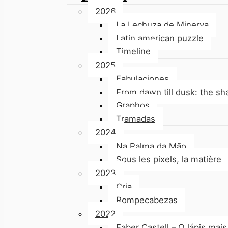
2026
La Lechuza de Minerva
Latin american puzzle
Timeline
2025
Fabulaciones
From dawn till dusk: the s
Graphos
Tramadas
2024
Na Palma da Mão
Sous les pixels, la matière
2023
Cria
Rompecabezas
2022
Faber Castell – O lápis ma